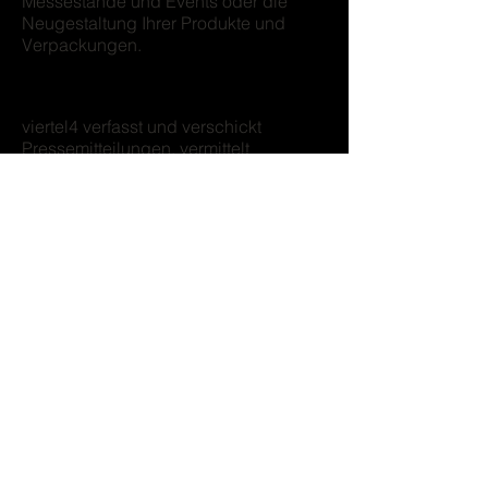
Messestände und Events oder die
Neugestaltung Ihrer Produkte und
Verpackungen.
Pressearbeit
viertel4 verfasst und verschickt
Pressemitteilungen, vermittelt
Interviews und Produkttests, organisiert
Pressekonferenzen und leitet
Messegespräche mit Journalisten.
Krisenberatung
viertel4 findet für Sie in kritischen
Situationen die richtigen Worte um
Kunden, Journalisten und Mitarbeiter
uber die Lage zu informieren –
vorbeugend oder ad-hoc.
Druckerzeugnisse
viertel4 erstellt für Sie Broschüren,
Flyer, Newsletter, Geschäftsberichte