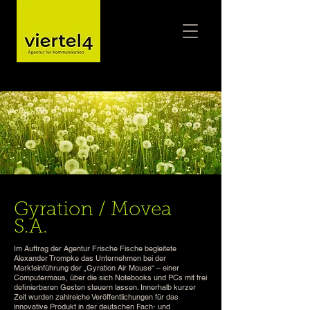
Gyration / Movea
S.A.
Im Auftrag der Agentur Frische Fische begleitete
Alexander Trompke das Unternehmen bei der
Markteinführung der „Gyration Air Mouse“ – einer
Computermaus, über die sich Notebooks und PCs mit frei
definierbaren Gesten steuern lassen. Innerhalb kurzer
Zeit wurden zahlreiche Veröffentlichungen für das
innovative Produkt in der deutschen Fach- und