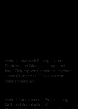
Kommunikationsstrategie
viertel4 entwickelt Strategien, um
Produkte und Dienstleistungen bei
Ihren Zielgruppen bekannt zu machen
– vom CI über das CD bis hin zum
Maßnahmenplan.
Marktauftritt
viertel4 übernimmt die Projektleitung
für Ihren Internetauftritt, für