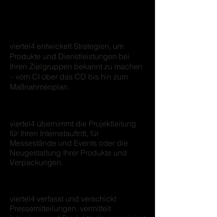
Kommunikationsstrategie
viertel4 entwickelt Strategien, um
Produkte und Dienstleistungen bei
Ihren Zielgruppen bekannt zu machen
– vom CI über das CD bis hin zum
Maßnahmenplan.
Marktauftritt
viertel4 übernimmt die Projektleitung
für Ihren Internetauftritt, für
Messestände und Events oder die
Neugestaltung Ihrer Produkte und
Verpackungen.
Pressearbeit
viertel4 verfasst und verschickt
Pressemitteilungen, vermittelt