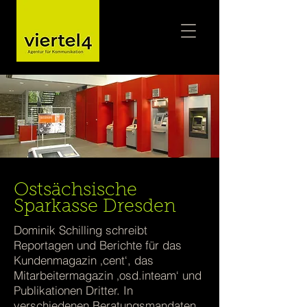
Foto: Deutscher Sparkassen- und Giroverband
Ostsächsische
Sparkasse Dresden
Dominik Schilling schreibt
Reportagen und Berichte für das
Kundenmagazin ‚cent‘, das
Mitarbeitermagazin ‚osd.inteam‘ und
Publikationen Dritter. In
verschiedenen Beratungsmandaten